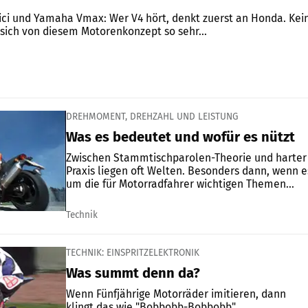
ci und Yamaha Vmax: Wer V4 hört, denkt zuerst an Honda. Kei
 sich von diesem Motorenkonzept so sehr...
DREHMOMENT, DREHZAHL UND LEISTUNG
Was es bedeutet und wofür es nützt
Zwischen Stammtischparolen-Theorie und harter
Praxis liegen oft Welten. Besonders dann, wenn e
um die für Motorradfahrer wichtigen Themen...
Technik
TECHNIK: EINSPRITZELEKTRONIK
Was summt denn da?
Wenn Fünfjährige Motorräder imitieren, dann
klingt das wie "Bobbobb-Bobbobb",