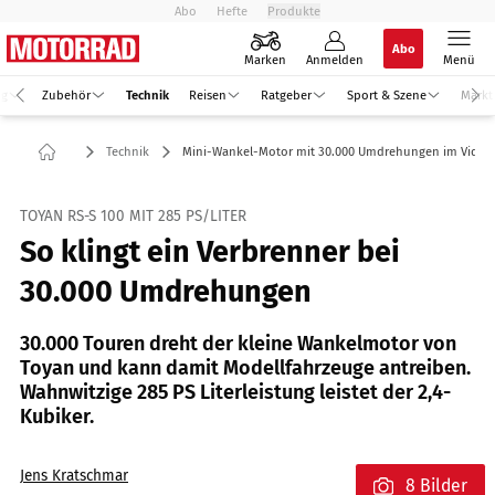
Abo
Hefte
Produkte
Abo
Marken
Anmelden
Menü
ng
Zubehör
Technik
Reisen
Ratgeber
Sport & Szene
Markt
Technik
Mini-Wankel-Motor mit 30.000 Umdrehungen im Video
TOYAN RS-S 100 MIT 285 PS/LITER
So klingt ein Verbrenner bei
30.000 Umdrehungen
30.000 Touren dreht der kleine Wankelmotor von
Toyan und kann damit Modellfahrzeuge antreiben.
Wahnwitzige 285 PS Literleistung leistet der 2,4-
Kubiker.
Jens Kratschmar
8 Bilder