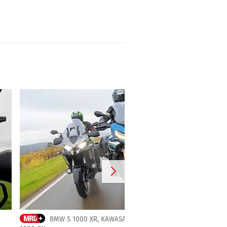
BMW S 1000 XR, KAWASAKI VERSYS 1100 SE, SUZUKI GSX-S