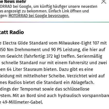
ne News mehr
TORRAD bei Google, um künftig häufiger unsere neuesten
ws angezeigt zu bekommen. Einfach Link öffnen und
igen:
MOTORRAD bei Google bevorzugen.
att Radio
e Electra Glide Standard vom Milwaukee-Eight 107 mit
150 Nm Drehmoment und 90 PS Leistung, die hier auf
m Gewicht (fahrfertig: 372 kg) treffen. Serienmäßig
schnelle Standard nur mit einem Fahrersitz und zwei
en 64 Liter Stauraum bieten. Dazu gibt es eine
eidung mit mittelhoher Scheibe. Verzichtet wird auf
ines Radios bietet die Standard ein Ablagefach.
erdings der Tempomat sowie das schlüssellose
stem. Mit an Bord sind auch hydraulisch vorspannbar
 49-Millimeter-Gabel.