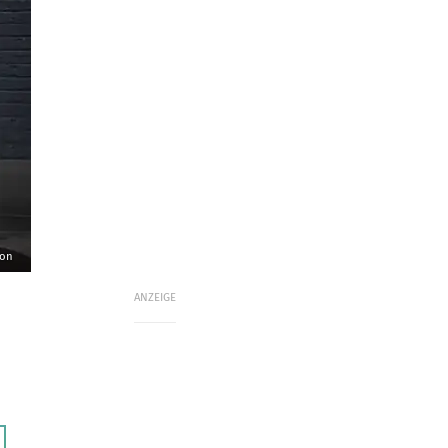
son
ANZEIGE