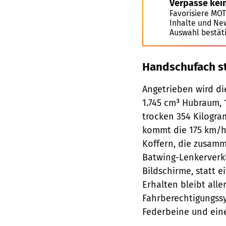
Verpasse kei
Favorisiere MO
Inhalte und Ne
Auswahl bestät
Handschufach st
Angetrieben wird di
1.745 cm³ Hubraum, 
trocken 354 Kilogram
kommt die 175 km/h 
Koffern, die zusamm
Batwing-Lenkerverkl
Bildschirme, statt e
Erhalten bleibt all
Fahrberechtigungssy
Federbeine und eine