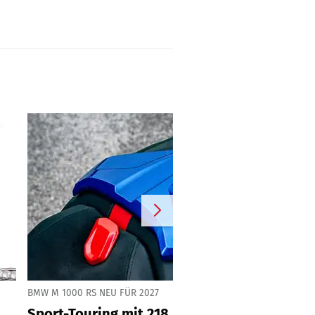
BMW M 1000 RS NEU FÜR 2027
Sport-Touring mit 218 PS vom BMW-Superbi