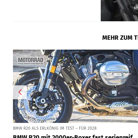
MEHR ZUM T
BMW R20 ALS ERLKÖNIG IM TEST – FÜR 2028
BMW R20 mit 2000er-Boxer fast serienreif