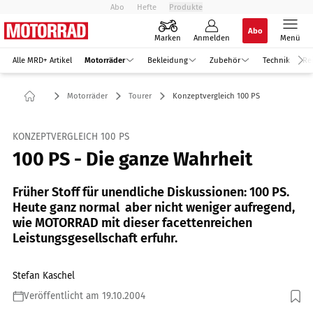
Abo
Hefte
Produkte
Abo
Marken
Anmelden
Menü
Alle MRD+ Artikel
Motorräder
Bekleidung
Zubehör
Technik
Re
Motorräder
Tourer
Konzeptvergleich 100 PS
KONZEPTVERGLEICH 100 PS
100 PS - Die ganze Wahrheit
Früher Stoff für unendliche Diskussionen: 100 PS.
Heute ganz normal  aber nicht weniger aufregend,
wie MOTORRAD mit dieser facettenreichen
Leistungsgesellschaft erfuhr.
Stefan Kaschel
Veröffentlicht am 19.10.2004
Foto: Fotos: fact