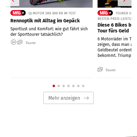
QJ MOTOR SRK 800 RR IM TEST
TOURER UND 
BESTEN PREIS-LEISTUNG
Rennoptik mit Alltag im Gepäck
Diese 6 Bikes bi
Sportlust und Komfort: wie gut fährt sich
Tour fürs Geld
der Sporttourer tatsächlich?
6 Motorräder im Te
Tourer
zeigen, dass man au
Geldbeutel ordentlic
bekommt. Triumph, Y
Tourer
Mehr anzeigen