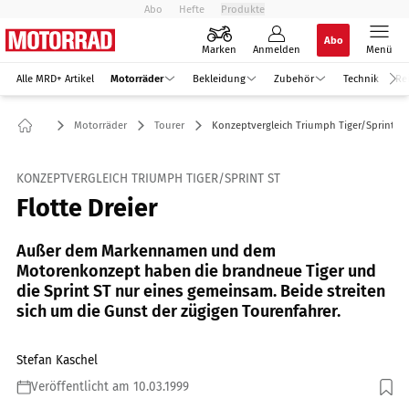
Abo
Hefte
Produkte
Abo
Marken
Anmelden
Menü
Alle MRD+ Artikel
Motorräder
Bekleidung
Zubehör
Technik
Re
Motorräder
Tourer
Konzeptvergleich Triumph Tiger/Sprint ST
KONZEPTVERGLEICH TRIUMPH TIGER/SPRINT ST
Flotte Dreier
Außer dem Markennamen und dem
Motorenkonzept haben die brandneue Tiger und
die Sprint ST nur eines gemeinsam. Beide streiten
sich um die Gunst der zügigen Tourenfahrer.
Stefan Kaschel
Veröffentlicht am 10.03.1999