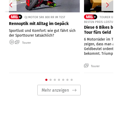
QJ MOTOR SRK 800 RR IM TEST
TOURER UND 
BESTEN PREIS-LEISTUNG
Rennoptik mit Alltag im Gepäck
Diese 6 Bikes bi
Sportlust und Komfort: wie gut fährt sich
Tour fürs Geld
der Sporttourer tatsächlich?
6 Motorräder im Te
Tourer
zeigen, dass man au
Geldbeutel ordentlic
bekommt. Triumph, Y
Tourer
Mehr anzeigen