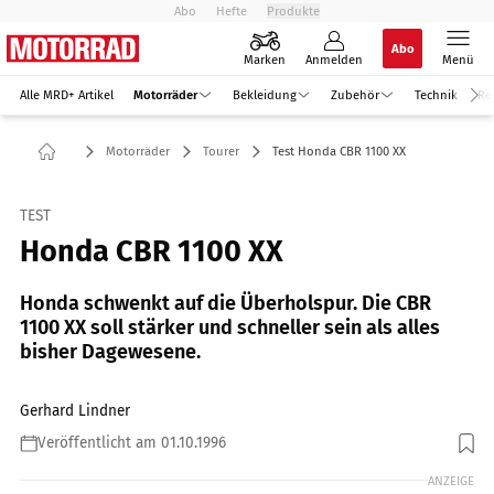
Abo
Hefte
Produkte
Abo
Marken
Anmelden
Menü
Alle MRD+ Artikel
Motorräder
Bekleidung
Zubehör
Technik
Re
Motorräder
Tourer
Test Honda CBR 1100 XX
TEST
Honda CBR 1100 XX
Honda schwenkt auf die Überholspur. Die CBR
1100 XX soll stärker und schneller sein als alles
bisher Dagewesene.
Gerhard Lindner
Veröffentlicht am 01.10.1996
ANZEIGE