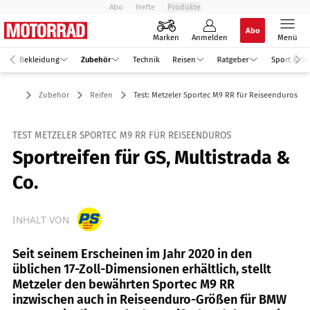
Abo
Hefte
Produkte
Abo
Marken
Anmelden
Menü
Bekleidung
Zubehör
Technik
Reisen
Ratgeber
Sport & Sz
Zubehör
Reifen
Test: Metzeler Sportec M9 RR für Reiseenduros
TEST METZELER SPORTEC M9 RR FÜR REISEENDUROS
Sportreifen für GS, Multistrada &
Co.
INHALT VON
Seit seinem Erscheinen im Jahr 2020 in den
üblichen 17-Zoll-Dimensionen erhältlich, stellt
Metzeler den bewährten Sportec M9 RR
inzwischen auch in Reiseenduro-Größen für BMW