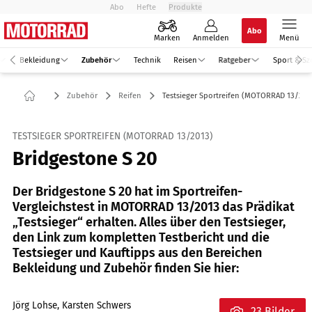
Abo
Hefte
Produkte
Abo
Marken
Anmelden
Menü
Bekleidung
Zubehör
Technik
Reisen
Ratgeber
Sport & Sz
Zubehör
Reifen
Testsieger Sportreifen (MOTORRAD 13/201
TESTSIEGER SPORTREIFEN (MOTORRAD 13/2013)
Bridgestone S 20
Der Bridgestone S 20 hat im Sportreifen-
Vergleichstest in MOTORRAD 13/2013 das Prädikat
„Testsieger“ erhalten. Alles über den Testsieger,
den Link zum kompletten Testbericht und die
Testsieger und Kauftipps aus den Bereichen
Bekleidung und Zubehör finden Sie hier:
Jörg Lohse, Karsten Schwers
23 Bilder