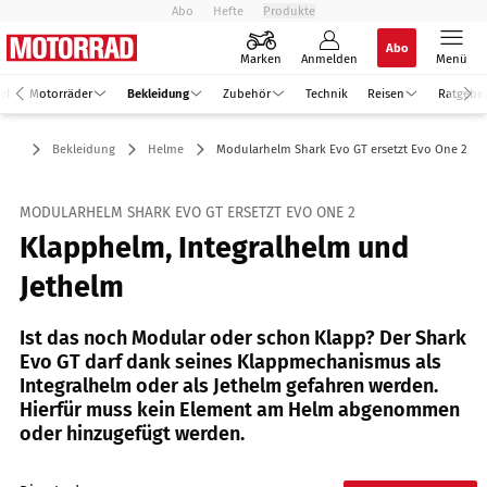
Abo
Hefte
Produkte
Abo
Marken
Anmelden
Menü
el
Motorräder
Bekleidung
Zubehör
Technik
Reisen
Ratgebe
Bekleidung
Helme
Modularhelm Shark Evo GT ersetzt Evo One 2
MODULARHELM SHARK EVO GT ERSETZT EVO ONE 2
Klapphelm, Integralhelm und
Jethelm
Ist das noch Modular oder schon Klapp? Der Shark
Evo GT darf dank seines Klappmechanismus als
Integralhelm oder als Jethelm gefahren werden.
Hierfür muss kein Element am Helm abgenommen
oder hinzugefügt werden.