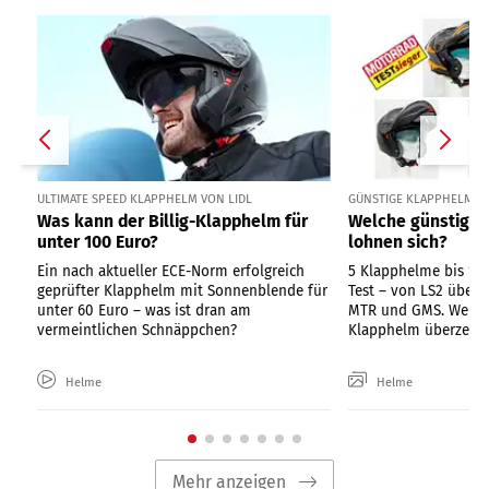
ULTIMATE SPEED KLAPPHELM VON LIDL
GÜNSTIGE KLAPPHELME U
Was kann der Billig-Klapphelm für
Welche günstige
unter 100 Euro?
lohnen sich?
Ein nach aktueller ECE-Norm erfolgreich
5 Klapphelme bis 1
geprüfter Klapphelm mit Sonnenblende für
Test – von LS2 über
unter 60 Euro – was ist dran am
MTR und GMS. Welche
vermeintlichen Schnäppchen?
Klapphelm überzeugt 
Helme
Helme
Mehr anzeigen