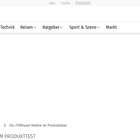
Abo
Hefte
Produkte
Technik
Reisen
Ratgeber
Sport & Szene
Markt
On-/Offroad-Helme im Produkttest
IM PRODUKTTEST