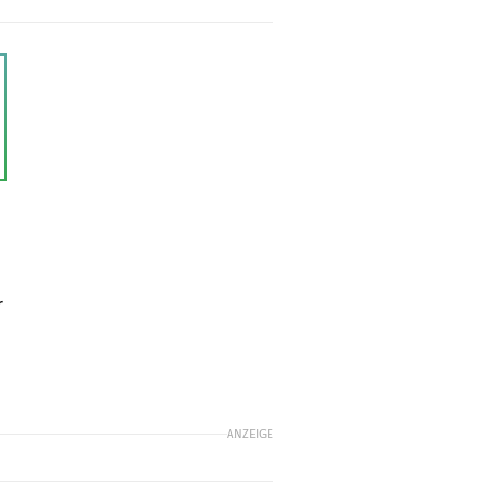
m
r
ANZEIGE