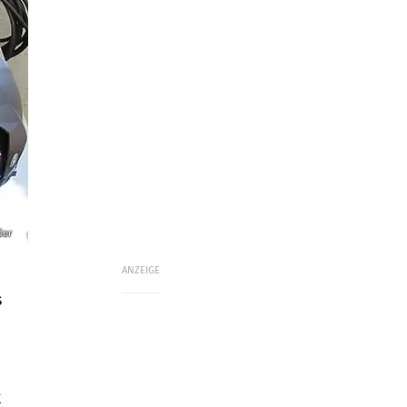
der
ANZEIGE
s
k