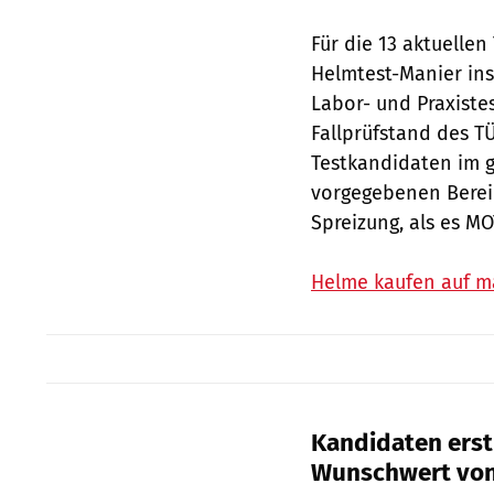
Für die 13 aktuelle
Helmtest-Manier ins
Labor- und Praxiste
Fallprüfstand des T
Testkandidaten im g
vorgegebenen Bereic
Spreizung, als es M
Helme kaufen auf m
Kan­didaten er
Wunschwert von