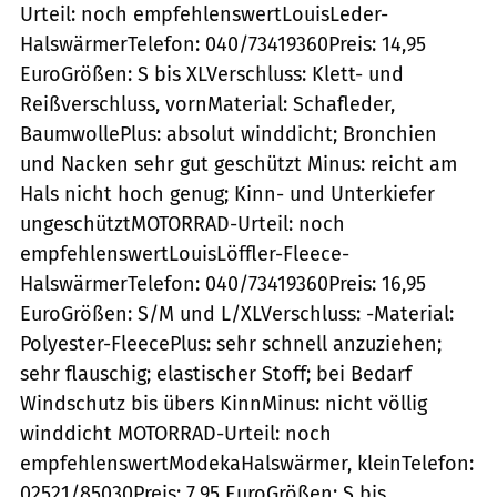
Urteil: noch empfehlenswertLouisLeder-
HalswärmerTelefon: 040/73419360Preis: 14,95
EuroGrößen: S bis XLVerschluss: Klett- und
Reißverschluss, vornMaterial: Schafleder,
BaumwollePlus: absolut winddicht; Bronchien
und Nacken sehr gut geschützt Minus: reicht am
Hals nicht hoch genug; Kinn- und Unterkiefer
ungeschütztMOTORRAD-Urteil: noch
empfehlenswertLouisLöffler-Fleece-
HalswärmerTelefon: 040/73419360Preis: 16,95
EuroGrößen: S/M und L/XLVerschluss: -Material:
Polyester-FleecePlus: sehr schnell anzuziehen;
sehr flauschig; elastischer Stoff; bei Bedarf
Windschutz bis übers KinnMinus: nicht völlig
winddicht MOTORRAD-Urteil: noch
empfehlenswertModekaHalswärmer, kleinTelefon:
02521/85030Preis: 7,95 EuroGrößen: S bis