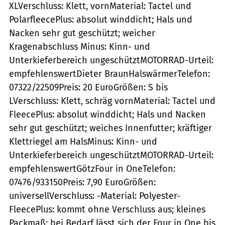
XLVerschluss: Klett, vornMaterial: Tactel und
PolarfleecePlus: absolut winddicht; Hals und
Nacken sehr gut geschützt; weicher
Kragenabschluss Minus: Kinn- und
Unterkieferbereich ungeschütztMOTORRAD-Urteil:
empfehlenswertDieter BraunHalswärmerTelefon:
07322/22509Preis: 20 EuroGrößen: S bis
LVerschluss: Klett, schräg vornMaterial: Tactel und
FleecePlus: absolut winddicht; Hals und Nacken
sehr gut geschützt; weiches Innenfutter; kräftiger
Klettriegel am HalsMinus: Kinn- und
Unterkieferbereich ungeschütztMOTORRAD-Urteil:
empfehlenswertGötzFour in OneTelefon:
07476/933150Preis: 7,90 EuroGrößen:
universellVerschluss: -Material: Polyester-
FleecePlus: kommt ohne Verschluss aus; kleines
Packmaß; bei Bedarf lässt sich der Four in One bis