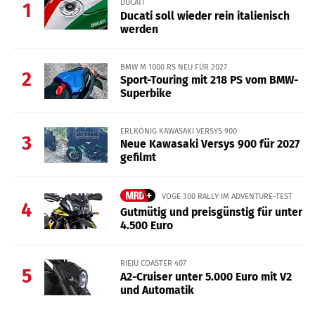
DUCATI
1
Ducati soll wieder rein italienisch
werden
BMW M 1000 RS NEU FÜR 2027
2
Sport-Touring mit 218 PS vom BMW-
Superbike
ERLKÖNIG KAWASAKI VERSYS 900
3
Neue Kawasaki Versys 900 für 2027
gefilmt
VOGE 300 RALLY IM ADVENTURE-TEST
4
Gutmütig und preisgünstig für unter
4.500 Euro
RIEJU COASTER 407
5
A2-Cruiser unter 5.000 Euro mit V2
und Automatik