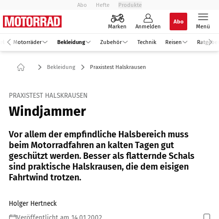
Abo
Hefte
Produkte
Abo
Marken
Anmelden
Menü
el
Motorräder
Bekleidung
Zubehör
Technik
Reisen
Ratgebe
Bekleidung
Praxistest Halskrausen
PRAXISTEST HALSKRAUSEN
Windjammer
Vor allem der empfindliche Halsbereich muss
beim Motorradfahren an kalten Tagen gut
geschützt werden. Besser als flatternde Schals
sind praktische Halskrausen, die dem eisigen
Fahrtwind trotzen.
Holger Hertneck
Veröffentlicht am 14.01.2002