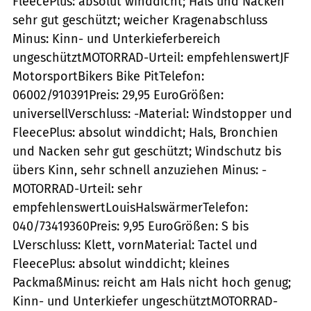
FleecePlus: absolut winddicht; Hals und Nacken
sehr gut geschützt; weicher Kragenabschluss
Minus: Kinn- und Unterkieferbereich
ungeschütztMOTORRAD-Urteil: empfehlenswertJF
MotorsportBikers Bike PitTelefon:
06002/910391Preis: 29,95 EuroGrößen:
universellVerschluss: -Material: Windstopper und
FleecePlus: absolut winddicht; Hals, Bronchien
und Nacken sehr gut geschützt; Windschutz bis
übers Kinn, sehr schnell anzuziehen Minus: -
MOTORRAD-Urteil: sehr
empfehlenswertLouisHalswärmerTelefon:
040/73419360Preis: 9,95 EuroGrößen: S bis
LVerschluss: Klett, vornMaterial: Tactel und
FleecePlus: absolut winddicht; kleines
PackmaßMinus: reicht am Hals nicht hoch genug;
Kinn- und Unterkiefer ungeschütztMOTORRAD-