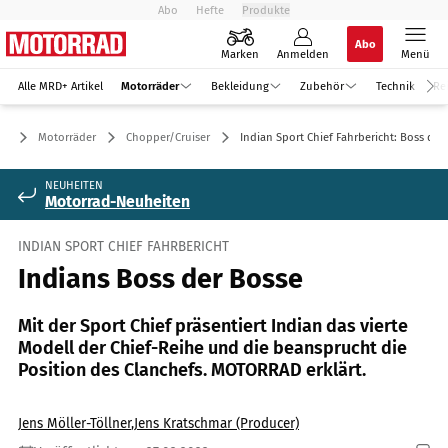
Abo
Hefte
Produkte
Abo
Marken
Anmelden
Menü
Alle MRD+ Artikel
Motorräder
Bekleidung
Zubehör
Technik
Re
Motorräder
Chopper/Cruiser
Indian Sport Chief Fahrbericht: Boss der
NEUHEITEN
Motorrad-Neuheiten
INDIAN SPORT CHIEF FAHRBERICHT
Indians Boss der Bosse
Mit der Sport Chief präsentiert Indian das vierte
Modell der Chief-Reihe und die beansprucht die
Position des Clanchefs. MOTORRAD erklärt.
Jens Möller-Töllner
,
Jens Kratschmar (Producer)