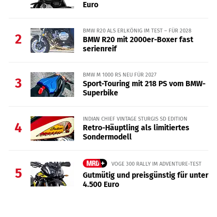
Euro
BMW R20 ALS ERLKÖNIG IM TEST – FÜR 2028
2
BMW R20 mit 2000er-Boxer fast
serienreif
BMW M 1000 RS NEU FÜR 2027
3
Sport-Touring mit 218 PS vom BMW-
Superbike
INDIAN CHIEF VINTAGE STURGIS SD EDITION
4
Retro-Häuptling als limitiertes
Sondermodell
VOGE 300 RALLY IM ADVENTURE-TEST
5
Gutmütig und preisgünstig für unter
4.500 Euro