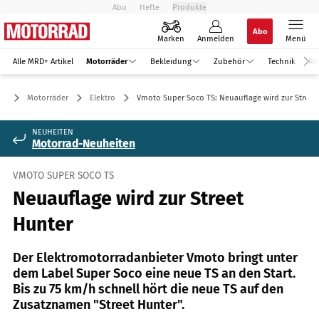
Abo
Hefte
Produkte
Abo
Marken
Anmelden
Menü
Alle MRD+ Artikel
Motorräder
Bekleidung
Zubehör
Technik
Re
Motorräder
Elektro
Vmoto Super Soco TS: Neuauflage wird zur Street
NEUHEITEN
Motorrad-Neuheiten
VMOTO SUPER SOCO TS
Neuauflage wird zur Street
Hunter
Der Elektromotorradanbieter Vmoto bringt unter
dem Label Super Soco eine neue TS an den Start.
Bis zu 75 km/h schnell hört die neue TS auf den
Zusatznamen "Street Hunter".