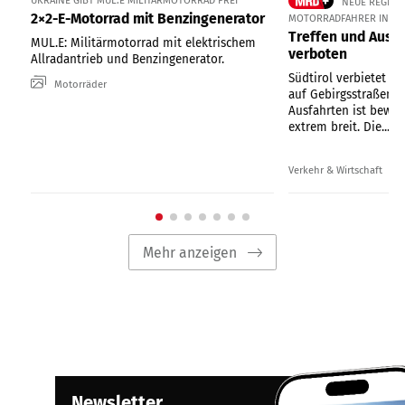
NEUE REGELUN
2×2-E-Motorrad mit Benzingenerator
MOTORRADFAHRER IN SÜ
Treffen und Ausfa
MUL.E: Militärmotorrad mit elektrischem
verboten
Allradantrieb und Benzingenerator.
Südtirol verbietet or
Motorräder
auf Gebirgsstraßen. D
Ausfahrten ist bewu
extrem breit. Die...
Verkehr & Wirtschaft
Mehr anzeigen
Newsletter