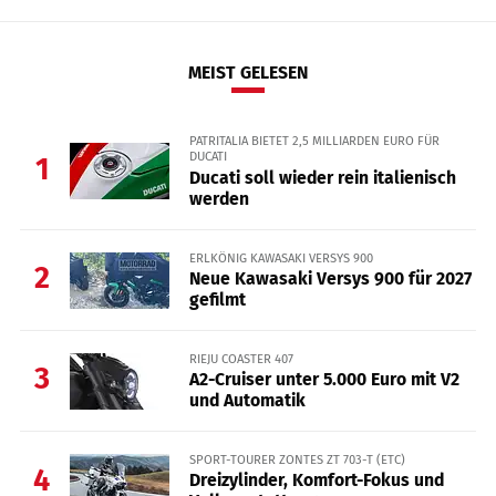
MEIST GELESEN
PATRITALIA BIETET 2,5 MILLIARDEN EURO FÜR
DUCATI
1
Ducati soll wieder rein italienisch
werden
ERLKÖNIG KAWASAKI VERSYS 900
2
Neue Kawasaki Versys 900 für 2027
gefilmt
RIEJU COASTER 407
3
A2-Cruiser unter 5.000 Euro mit V2
und Automatik
SPORT-TOURER ZONTES ZT 703-T (ETC)
4
Dreizylinder, Komfort-Fokus und