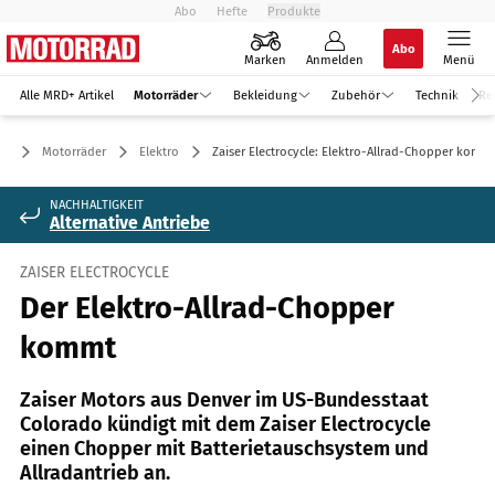
Abo
Hefte
Produkte
Abo
Marken
Anmelden
Menü
Alle MRD+ Artikel
Motorräder
Bekleidung
Zubehör
Technik
Re
Motorräder
Elektro
Zaiser Electrocycle: Elektro-Allrad-Chopper komm
NACHHALTIGKEIT
Alternative Antriebe
ZAISER ELECTROCYCLE
Der Elektro-Allrad-Chopper
kommt
Zaiser Motors aus Denver im US-Bundesstaat
Colorado kündigt mit dem Zaiser Electrocycle
einen Chopper mit Batterietauschsystem und
Allradantrieb an.