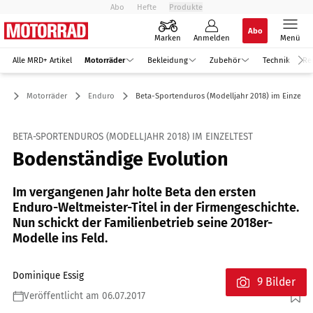
Abo
Hefte
Produkte
Abo
Marken
Anmelden
Menü
Alle MRD+ Artikel
Motorräder
Bekleidung
Zubehör
Technik
Re
Motorräder
Enduro
Beta-Sportenduros (Modelljahr 2018) im Einzeltes
BETA-SPORTENDUROS (MODELLJAHR 2018) IM EINZELTEST
Bodenständige Evolution
Im vergangenen Jahr holte Beta den ersten
Enduro-Weltmeister-Titel in der Firmengeschichte.
Nun schickt der Familienbetrieb seine 2018er-
Modelle ins Feld.
Dominique Essig
9 Bilder
Veröffentlicht am 06.07.2017
Foto: Beta