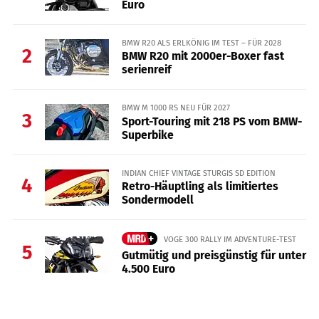
Euro
BMW R20 ALS ERLKÖNIG IM TEST – FÜR 2028
2
BMW R20 mit 2000er-Boxer fast
serienreif
BMW M 1000 RS NEU FÜR 2027
3
Sport-Touring mit 218 PS vom BMW-
Superbike
INDIAN CHIEF VINTAGE STURGIS SD EDITION
4
Retro-Häuptling als limitiertes
Sondermodell
VOGE 300 RALLY IM ADVENTURE-TEST
5
Gutmütig und preisgünstig für unter
4.500 Euro