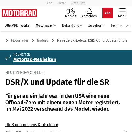
Abo
Hefte
Produkte
Abo
Marken
Anmelden
Menü
Alle MRD+ Artikel
Motorräder
Bekleidung
Zubehör
Technik
Re
Motorräder
Enduro
Neue Zero-Modelle: DSR/X und Update für die SR
NEUHEITEN
Motorrad-Neuheiten
NEUE ZERO-MODELLE
DSR/X und Update für die SR
Für genau ein Jahr war in den USA eine neue
Offroad-Zero mit einem neuen Motor registriert.
Im Mai 2022 verschwand das Modell wieder.
Uli Baumann
,
Jens Kratschmar