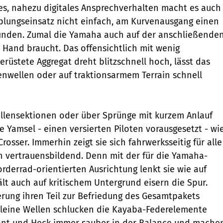
s, nahezu digitales Ansprechverhalten macht es auch
lungseinsatz nicht einfach, am Kurvenausgang einen
finden. Zumal die Yamaha auch auf der anschließende
 Hand braucht. Das offensichtlich mit wenig
üstete Aggregat dreht blitzschnell hoch, lässt das
nwellen oder auf traktionsarmem Terrain schnell
ellensektionen oder über Sprünge mit kurzem Anlauf
ge Yamsel - einen versierten Piloten vorausgesetzt - wi
rosser. Immerhin zeigt sie sich fahrwerksseitig für alle
 vertrauensbildend. Denn mit der für die Yamaha-
rderrad-orientierten Ausrichtung lenkt sie wie auf
lt auch auf kritischem Untergrund eisern die Spur.
rung ihren Teil zur Befriedung des Gesamtpakets
 kleine Wellen schlucken die Kayaba-Federelemente
ront und Heck immer sauber in der Balance und mache