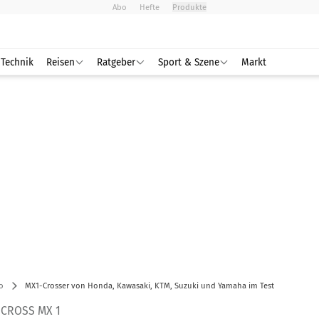
Abo
Hefte
Produkte
Technik
Reisen
Ratgeber
Sport & Szene
Markt
o
MX1-Crosser von Honda, Kawasaki, KTM, Suzuki und Yamaha im Test
OCROSS MX 1