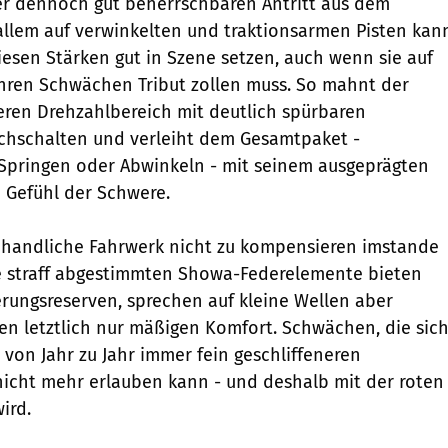
er dennoch gut beherrschbaren Antritt aus dem
 allem auf verwinkelten und traktionsarmen Pisten kan
diesen Stärken gut in Szene setzen, auch wenn sie auf
ihren Schwächen Tribut zollen muss. So mahnt der
eren Drehzahlbereich mit deutlich spürbaren
chschalten und verleiht dem Gesamtpaket -
Springen oder Abwinkeln - mit seinem ausgeprägten
Gefühl der Schwere.
 handliche Fahrwerk nicht zu kompensieren imstande
Die straff abgestimmten Showa-Federelemente bieten
ungsreserven, sprechen auf kleine Wellen aber
ten letztlich nur mäßigen Komfort. Schwächen, die sic
r von Jahr zu Jahr immer fein geschliffeneren
icht mehr erlauben kann - und deshalb mit der roten
ird.