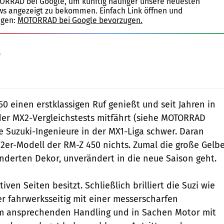
TORRAD bei Google, um künftig häufiger unsere neuesten
ws angezeigt zu bekommen. Einfach Link öffnen und
igen:
MOTORRAD bei Google bevorzugen.
0
Jahn
0 einen erstklassigen Ruf genießt und seit Jahren in
der MX2-Vergleichstests mitfährt (siehe MOTORRAD
ie Suzuki-Ingenieure in der MX1-Liga schwer. Daran
2er-Modell der RM-Z 450 nichts. Zumal die große Gelbe
derten Dekor, unverändert in die neue Saison geht.
iven Seiten besitzt. Schließlich brilliert die Suzi wie
er fahrwerksseitig mit einer messerscharfen
em ansprechenden Handling und in Sachen Motor mit