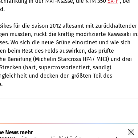
schränkung in der MX1-Klasse, die KTM 350
SX-F
, bei
d.
Bikes für die Saison 2012 allesamt mit zurückhaltender
en mussten, rückt die kräftig modifizierte Kawasaki in
ses. Wo sich die neue Grüne einordnet und wie sich
en beim Rest des Felds auswirken, das prüfte
e Bereifung (Michelin Starcross HP4/ MH3) und drei
trecken (hart, supercrossorientiert, sandig)
gleichheit und decken den größten Teil des
.
ne News mehr