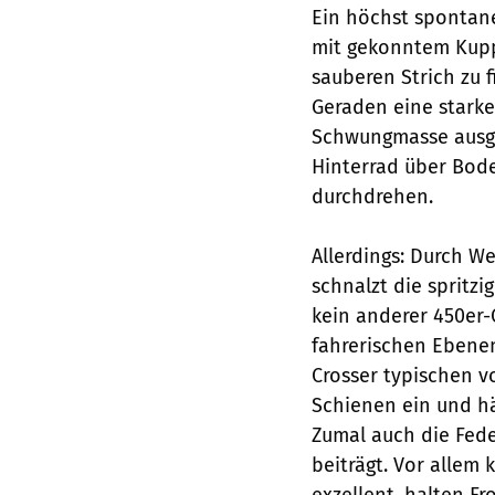
Ein höchst spontane
mit gekonntem Kupp
sauberen Strich zu 
Geraden eine starke
Schwungmasse ausger
Hinterrad über Bode
durchdrehen.
Allerdings: Durch W
schnalzt die spritzi
kein anderer 450er-C
fahrerischen Ebenen
Crosser typischen vo
Schienen ein und hä
Zumal auch die Fede
beiträgt. Vor allem
exzellent, halten F