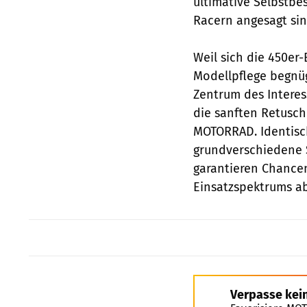
ultimative Selbstbe
Racern angesagt sin
Weil sich die 450er-
Modellpflege begnüg
Zentrum des Interes
die sanften Retusch
MOTORRAD. Identisch
grundverschiedene S
garantieren Chancen
Einsatzspektrums ab
Verpasse kei