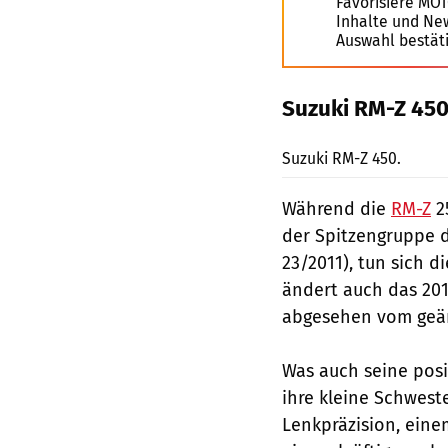
Favorisiere MO
Inhalte und Ne
Auswahl bestät
Suzuki RM-Z 45
Suzuki RM-Z 450.
Während die
RM-Z
25
der Spitzengruppe 
23/2011), tun sich d
ändert auch das 201
abgesehen vom geän
Was auch seine posit
ihre kleine Schwest
Lenkpräzision, ein