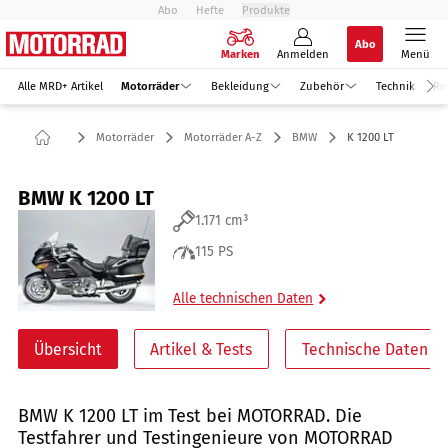
Abo
Hefte
Produkte
Abo
Marken
Anmelden
Menü
Alle MRD+ Artikel
Motorräder
Bekleidung
Zubehör
Technik
Re
Motorräder
Motorräder A-Z
BMW
K 1200 LT
BMW K 1200 LT
1.171 cm³
115 PS
Alle technischen Daten
Übersicht
Artikel & Tests
Technische Daten
BMW K 1200 LT im Test bei MOTORRAD. Die
Testfahrer und Testingenieure von MOTORRAD