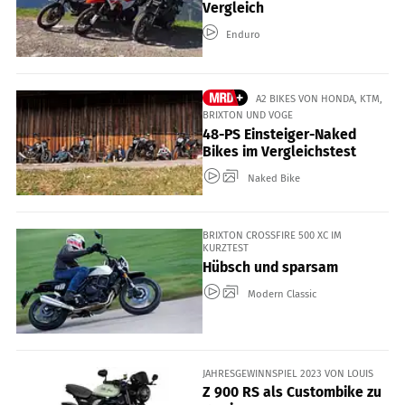
Vergleich
Enduro
A2 BIKES VON HONDA, KTM,
BRIXTON UND VOGE
48-PS Einsteiger-Naked
Bikes im Vergleichstest
Naked Bike
BRIXTON CROSSFIRE 500 XC IM
KURZTEST
Hübsch und sparsam
Modern Classic
JAHRESGEWINNSPIEL 2023 VON LOUIS
Z 900 RS als Custombike zu