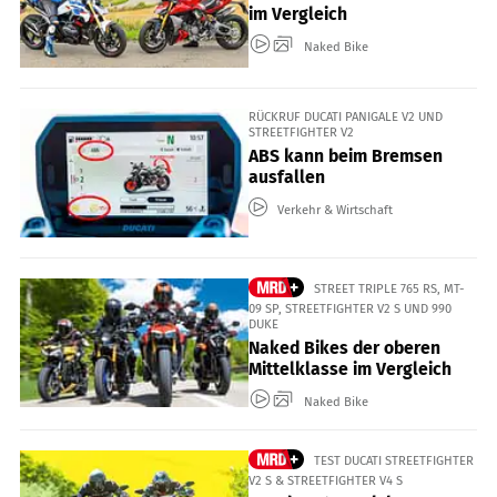
im Vergleich
Naked Bike
RÜCKRUF DUCATI PANIGALE V2 UND
STREETFIGHTER V2
ABS kann beim Bremsen
ausfallen
Verkehr & Wirtschaft
STREET TRIPLE 765 RS, MT-
09 SP, STREETFIGHTER V2 S UND 990
DUKE
Naked Bikes der oberen
Mittelklasse im Vergleich
Naked Bike
TEST DUCATI STREETFIGHTER
V2 S & STREETFIGHTER V4 S