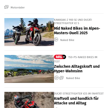
Motorräder
KAWASAKI Z 900 SE UND DUCATI
STREETFIGHTER V2 S
Mid Naked Bikes im Alpen-
Masters-Duell 2025
Naked Bike
150-PS-NAKED BIKES IM
TEST
Zwischen Alltagskraft und
Hyper-Wahnsinn
Naked Bike
DUCATI STREETFIGHTER V2S IM FAHRTEST
Kraftvoll und handlich für
Attacke und Alltag