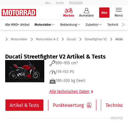
Abo
Hefte
Produkte
Abo
Marken
Anmelden
Menü
Alle MRD+ Artikel
Motorräder
Bekleidung
Zubehör
Technik
Re
Motorräder
Motorräder A-Z
Ducati
Streetfighter V2
Artikel &
Ducati Streetfighter V2 Artikel & Tests
890–955 cm³
119–153 PS
190–200 kg (leer)
Alle technischen Daten
Artikel & Tests
Punktewertung
Technische
ANZEIGE