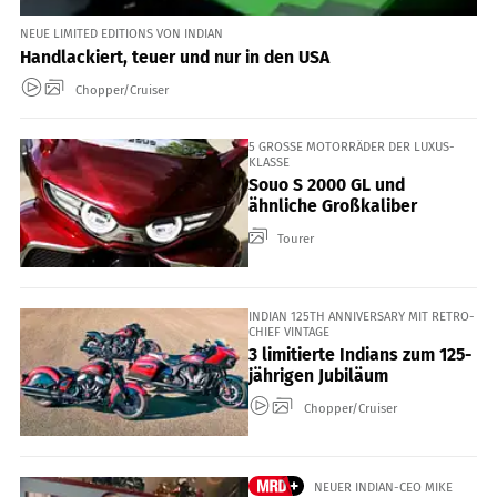
NEUE LIMITED EDITIONS VON INDIAN
Handlackiert, teuer und nur in den USA
Chopper/Cruiser
5 GROSSE MOTORRÄDER DER LUXUS-K
LASSE
Souo S 2000 GL und
ähnliche Großkaliber
Tourer
INDIAN 125TH ANNIVERSARY MIT RETRO-
CHIEF VINTAGE
3 limitierte Indians zum 125-
jährigen Jubiläum
Chopper/Cruiser
NEUER INDIAN-CEO MIKE