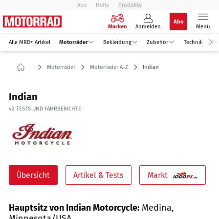
Abo
Hefte
Produkte
Abo
Marken
Anmelden
Menü
Alle MRD+ Artikel
Motorräder
Bekleidung
Zubehör
Technik
Re
Motorräder
Motorräder A-Z
Indian
Indian
42
TESTS UND FAHRBERICHTE
Übersicht
Artikel & Tests
Markt
Hauptsitz von Indian Motorcycle:
Medina,
Minnesota/USA