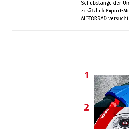
Schubstange der Um
zusätzlich
Export-Mo
MOTORRAD versucht 
1
2