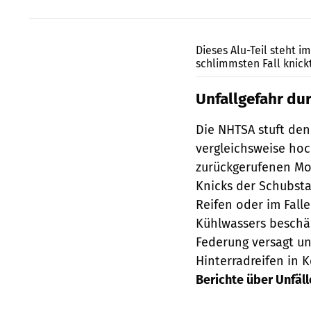
Dieses Alu-Teil steht i
schlimmsten Fall knick
Unfallgefahr du
Die NHTSA stuft de
vergleichsweise ho
zurückgerufenen Moto
Knicks der Schubsta
Reifen oder im Fall
Kühlwassers beschäd
Federung versagt un
Hinterradreifen in 
Berichte über Unfäll