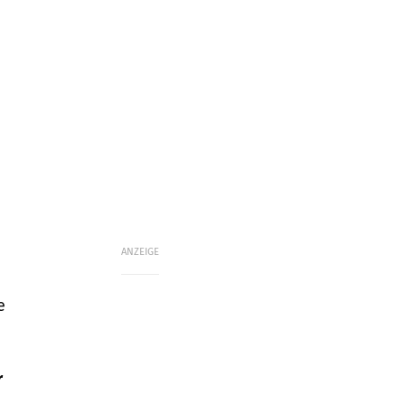
ANZEIGE
e
r