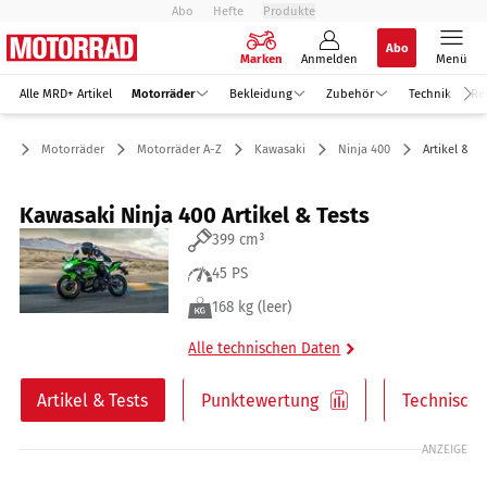
Abo
Hefte
Produkte
Abo
Marken
Anmelden
Menü
Alle MRD+ Artikel
Motorräder
Bekleidung
Zubehör
Technik
Re
Motorräder
Motorräder A-Z
Kawasaki
Ninja 400
Artikel & Te
Kawasaki Ninja 400 Artikel & Tests
399 cm³
45 PS
168 kg (leer)
Alle technischen Daten
Artikel & Tests
Punktewertung
Technische
ANZEIGE