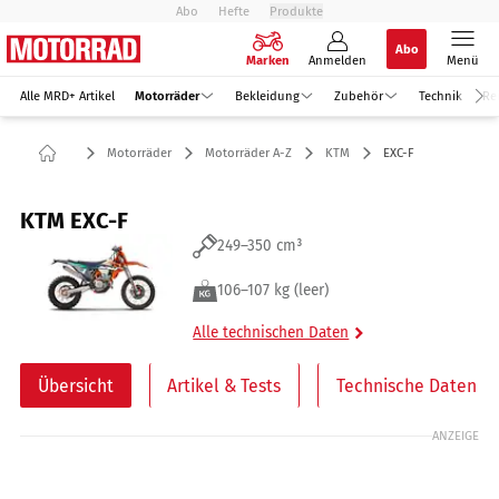
Abo
Hefte
Produkte
Abo
Marken
Anmelden
Menü
Alle MRD+ Artikel
Motorräder
Bekleidung
Zubehör
Technik
Re
Motorräder
Motorräder A-Z
KTM
EXC-F
KTM EXC-F
249–350 cm³
106–107 kg (leer)
Alle technischen Daten
Übersicht
Artikel & Tests
Technische Daten
ANZEIGE