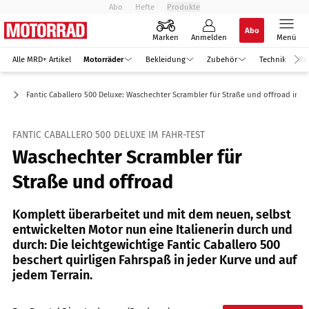
Abo
Hefte
Produkte
Abo
Marken
Anmelden
Menü
Alle MRD+ Artikel
Motorräder
Bekleidung
Zubehör
Technik
Re
ic
Fantic Caballero 500 Deluxe: Waschechter Scrambler für Straße und offroad im F
FANTIC CABALLERO 500 DELUXE IM FAHR-TEST
Waschechter Scrambler für
Straße und offroad
Komplett überarbeitet und mit dem neuen, selbst
entwickelten Motor nun eine Italienerin durch und
durch: Die leichtgewichtige Fantic Caballero 500
beschert quirligen Fahrspaß in jeder Kurve und auf
jedem Terrain.