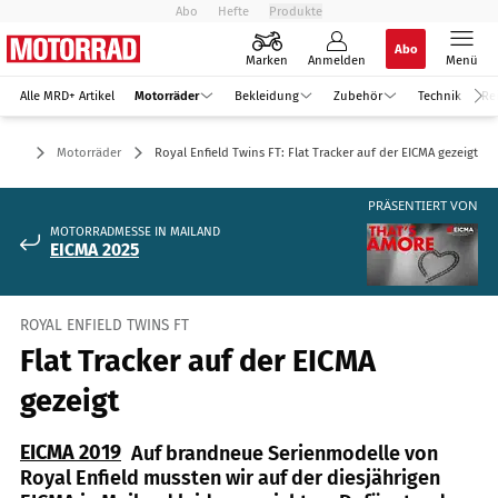
Abo
Hefte
Produkte
Abo
Marken
Anmelden
Menü
Alle MRD+ Artikel
Motorräder
Bekleidung
Zubehör
Technik
Re
Motorräder
Royal Enfield Twins FT: Flat Tracker auf der EICMA gezeigt
PRÄSENTIERT VON
MOTORRADMESSE IN MAILAND
EICMA 2025
ROYAL ENFIELD TWINS FT
Flat Tracker auf der EICMA
gezeigt
EICMA 2019
Auf brandneue Serienmodelle von
Royal Enfield mussten wir auf der diesjährigen