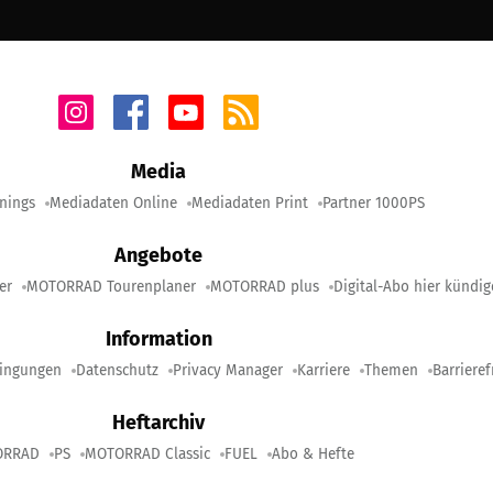
Media
nings
Mediadaten Online
Mediadaten Print
Partner 1000PS
Angebote
er
MOTORRAD Tourenplaner
MOTORRAD plus
Digital-Abo hier kündi
Information
ingungen
Datenschutz
Privacy Manager
Karriere
Themen
Barrieref
Heftarchiv
ORRAD
PS
MOTORRAD Classic
FUEL
Abo & Hefte