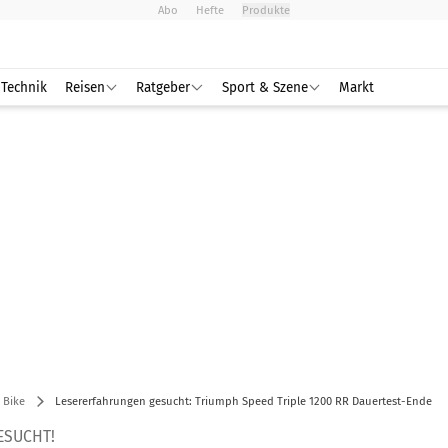
Abo
Hefte
Produkte
Technik
Reisen
Ratgeber
Sport & Szene
Markt
 Bike
Lesererfahrungen gesucht: Triumph Speed Triple 1200 RR Dauertest-Ende
ESUCHT!