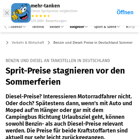
Abo
Hefte
Produkte
mehr-tanken
Clever Spritpreise vergleichen
Öffnen
Abo
★
★
★
★
★
★
Marken
Anmelden
Menü
335.000+
Bewertungen
Zubehör
Technik
Reisen
Ratgeber
Sport & Szene
Markt
er
Verkehr & Wirtschaft
Benzin und Diesel: Preise in Deutschland Sommer 20
BENZIN UND DIESEL AN TANKSTELLEN IN DEUTSCHLAND
Sprit-Preise stagnieren vor den
Sommerferien
Diesel-Preise? Interessieren Motorradfahrer nicht.
Oder doch? Spätestens dann, wenn's mit Auto und
Moped auf'm Hänger oder gar mit dem
Campingbus Richtung Urlaubsziel geht, können
sowohl Benzin- als auch Diesel-Preise relevant
werden. Die Preise für beide Kraftstoffarten sind
aktuell nur sehr leicht zurückgegangen.