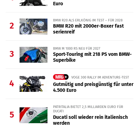
Euro
BMW R20 ALS ERLKÖNIG IM TEST – FÜR 2028
2
BMW R20 mit 2000er-Boxer fast
serienreif
BMW M 1000 RS NEU FÜR 2027
3
Sport-Touring mit 218 PS vom BMW-
Superbike
VOGE 300 RALLY IM ADVENTURE-TEST
4
Gutmütig und preisgünstig für unter
4.500 Euro
PATRITALIA BIETET 2,5 MILLIARDEN EURO FÜR
DUCATI
5
Ducati soll wieder rein italienisch
werden