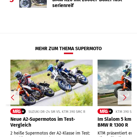
serienreif
MEHR ZUM THEMA SUPERMOTO
SUZUKI DR-Z4 SM VS. KTM 390 SMC R
KTM 390 SMC 
Neue A2-Supermotos im Test-
Im Slalom 5 km/h 
Vergleich
BMW R 1300 R
2 heiße Supermotos der A2-Klasse im Test:
KTM präsentiert ers