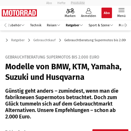
Abo
Hefte
Produkte
Abo
Marken
Anmelden
Menü
Zubehör
Technik
Reisen
Ratgeber
Sport & Szene
Markt
Ratgeber
Gebrauchtkauf
Gebrauchtberatung Supermotos bis 2.000 E
GEBRAUCHTBERATUNG SUPERMOTOS BIS 2.000 EURO
Modelle von BMW, KTM, Yamaha,
Suzuki und Husqvarna
Günstig geht anders – zumindest, wenn man die
fabrikneuen Supermotos betrachtet. Doch zum
Glück tummeln sich auf dem Gebrauchtmarkt
Alternativen. Unsere Empfehlungen – schon ab
2.000 Euro.