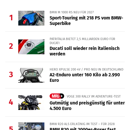
BMW M 1000 RS NEU FÜR 2027
1
Sport-Touring mit 218 PS vom BMW-
Superbike
PATRITALIA BIETET 2,5 MILLIARDEN EURO FÜR
DUCATI
2
Ducati soll wieder rein italienisch
werden
HERO XPULSE 200 4V / PRO NEU IN DEUTSCHLAND
3
A2-Enduro unter 160 Kilo ab 2.990
Euro
VOGE 300 RALLY IM ADVENTURE-TEST
4
Gutmütig und preisgünstig für unter
4.500 Euro
BMW R20 ALS ERLKÖNIG IM TEST – FÜR 2028
5
BMW R20 mit 2000er-Boxer fast