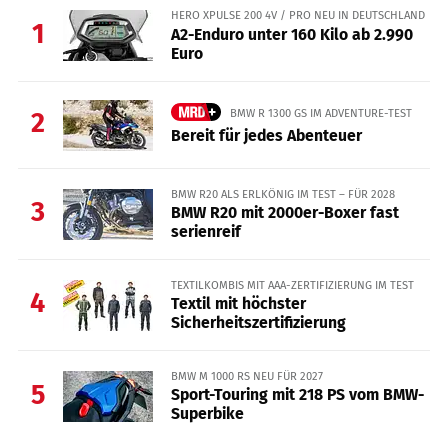
HERO XPULSE 200 4V / PRO NEU IN DEUTSCHLAND
1
A2-Enduro unter 160 Kilo ab 2.990
Euro
BMW R 1300 GS IM ADVENTURE-TEST
2
Bereit für jedes Abenteuer
BMW R20 ALS ERLKÖNIG IM TEST – FÜR 2028
3
BMW R20 mit 2000er-Boxer fast
serienreif
TEXTILKOMBIS MIT AAA-ZERTIFIZIERUNG IM TEST
4
Textil mit höchster
Sicherheitszertifizierung
BMW M 1000 RS NEU FÜR 2027
5
Sport-Touring mit 218 PS vom BMW-
Superbike