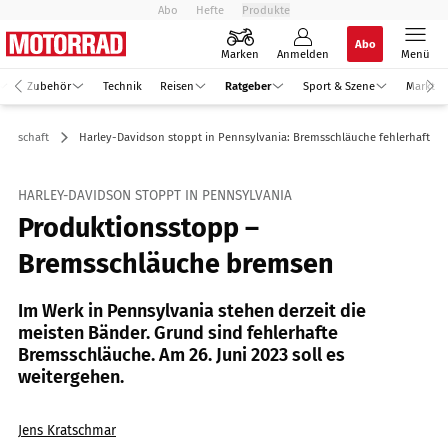
Abo
Hefte
Produkte
Abo
Marken
Anmelden
Menü
Zubehör
Technik
Reisen
Ratgeber
Sport & Szene
Markt
Wirtschaft
Harley-Davidson stoppt in Pennsylvania: Bremsschläuche fehlerhaft
HARLEY-DAVIDSON STOPPT IN PENNSYLVANIA
Produktionsstopp –
Bremsschläuche bremsen
Im Werk in Pennsylvania stehen derzeit die
meisten Bänder. Grund sind fehlerhafte
Bremsschläuche. Am 26. Juni 2023 soll es
weitergehen.
Jens Kratschmar