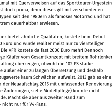
umal mit Querverweisen auf das Sporttourer-Urgestein
Ist doch prima, denn dieses gilt mit verschiedenen
Typen seit den 1980ern als famoses Motorrad und hat
x­trem dauerhaltbar erwiesen.
er bietet ähnliche Qualitäten, kostete beim Debüt
0 Euro und wurde realiter meist nur zu vierstelligen
 Die VFR kostete da fast 2000 Euro mehr! Dennoch
nige Käufer vom Gesamtkonzept mit breitem Rohrlenke
haltung überzeugen, obwohl die 102 PS starke
ne außer einer zu langen Übersetzung und deshalb
zugswerte kaum Schwächen aufweist. 2013 gab es eine
h der Neuaufschlag 2015 mit umfassender Renovierung
le Änderungen, siehe Modellpflege) konnte nicht
ade. Macht sie aber aus zweiter Hand zum
nicht nur für V4-Fans.