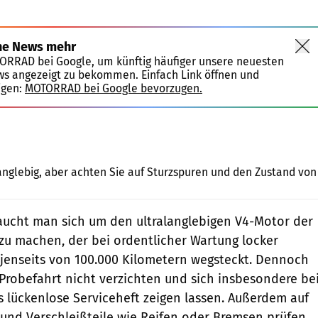
ne News mehr
TORRAD bei Google, um künftig häufiger unsere neuesten
ws angezeigt zu bekommen. Einfach Link öffnen und
igen:
MOTORRAD bei Google bevorzugen.
markus-jahn.com
langlebig, aber achten Sie auf Sturzspuren und den Zustand von
ucht man sich um den ­ultralanglebigen V4-Motor der
u machen, der bei ordentlicher Wartung locker
 jenseits von 100.000 Kilometern wegsteckt. Dennoch
 Probefahrt nicht verzichten und sich insbesondere be
s lückenlose Serviceheft zeigen lassen. Außerdem auf
und Verschleißteile wie Reifen oder Bremsen prüfen.