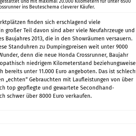
sgestattet und mit maximal 20.000 Kilometern für unter 6500
Crossrunner ins Beuteschema cleverer Käufer.
rktplätzen finden sich erschlagend viele
n großer Teil davon sind aber viele Neufahrzeuge und
s Baujahres 2013, die in den Showräumen versauern.
iese Standuhren zu Dumpingpreisen weit unter 9000
 Wunder, denn die neue Honda Crossrunner, Baujahr
möopathisch niedrigem Kilometerstand beziehungsweise
h bereits unter 11.000 Euro angeboten. Das ist schlech
igen „echten“ Gebrauchten mit Laufleistungen von über
Auch top gepflegte und gewartete Secondhand-
ch schwer über 8000 Euro verkaufen.