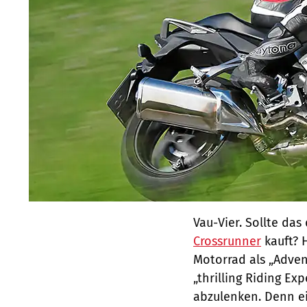
Vau-Vier. Sollte da
Crossrunner
kauft? 
Motorrad als „Adven
„thrilling Riding E
abzulenken. Denn eig