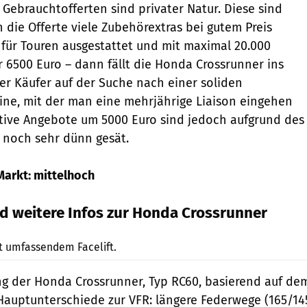
 Gebraucht­offerten sind privater Natur. Diese sind
 die Offerte viele Zubehörextras bei gutem Preis
l für Touren ausgestattet und mit maximal 20.000
r 6500 Euro – dann fällt die Honda Crossrunner ins
r Käufer auf der Suche nach einer soliden
ne, mit der man eine mehrjährige Liaison eingehen
tive Angebote um 5000 Euro sind jedoch aufgrund des
s noch sehr dünn gesät.
Markt: mittelhoch
d weitere Infos zur Honda Crossrunner
markus-jahn.com
t umfassendem Facelift.
g der Honda Crossrunner, Typ RC60, basierend auf de
auptunterschiede zur VFR: längere Federwege (165/14