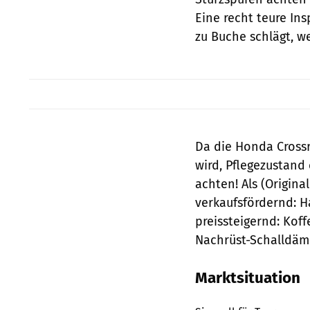
Eine recht teure Ins
zu Buche schlägt, w
Da die Honda Crossr
wird, Pflegezustand
achten! Als (Origina
verkaufsfördernd: H
preissteigernd: Kof
Nachrüst-Schalldämp
Marktsituation