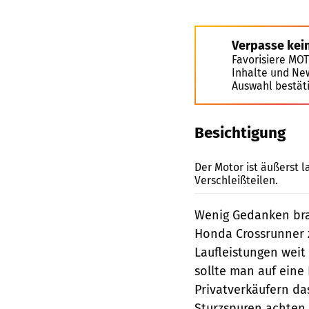
Verpasse kei
Favorisiere MO
Inhalte und Ne
Auswahl bestät
Besichtigung
Der Motor ist äußerst 
Verschleißteilen.
Wenig Gedanken bra
Honda Crossrunner z
Laufleistungen weit
sollte man auf eine
Privatverkäufern da
Sturzspuren achten 