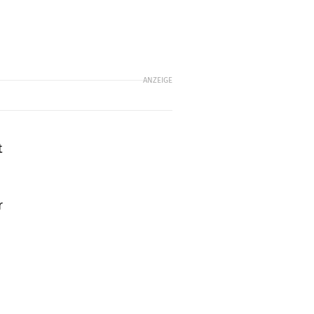
ANZEIGE
t
n
r