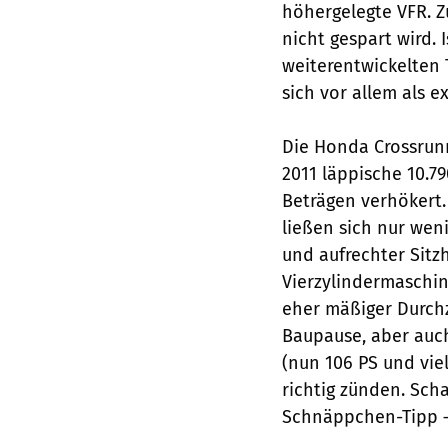
höhergelegte VFR. Z
nicht gespart wird. 
weiterentwickelten 
sich vor allem als e
Die Honda Crossrunn
2011 läppische 10.79
Beträgen verhökert.
ließen sich nur we
und aufrechter Sitz
Vierzylindermaschi
eher mäßiger Durch
Baupause, aber auc
(nun 106 PS und vie
richtig zünden. Sch
Schnäppchen-Tipp – 