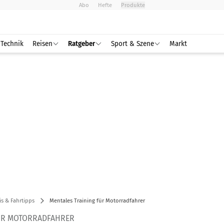
Abo
Hefte
Produkte
Technik
Reisen
Ratgeber
Sport & Szene
Markt
is & Fahrtipps
Mentales Training für Motorradfahrer
FÜR MOTORRADFAHRER