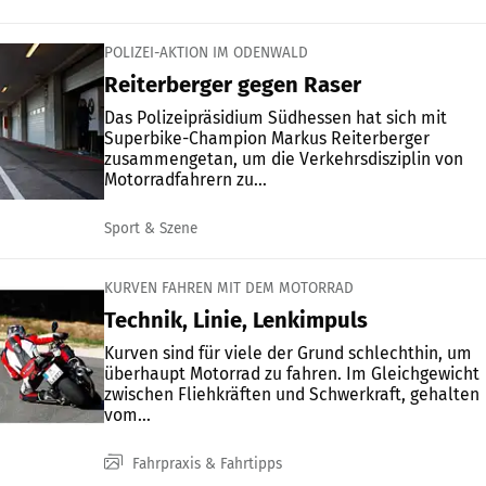
POLIZEI-AKTION IM ODENWALD
Reiterberger gegen Raser
Das Polizeipräsidium Südhessen hat sich mit
Superbike-Champion Markus Reiterberger
zusammengetan, um die Verkehrsdisziplin von
Motorradfahrern zu...
Sport & Szene
KURVEN FAHREN MIT DEM MOTORRAD
Technik, Linie, Lenkimpuls
Kurven sind für viele der Grund schlechthin, um
überhaupt Motorrad zu fahren. Im Gleichgewicht
zwischen Fliehkräften und Schwerkraft, gehalten
vom...
Fahrpraxis & Fahrtipps