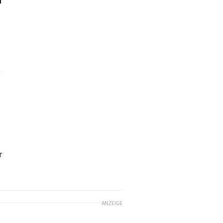
d
r
ANZEIGE