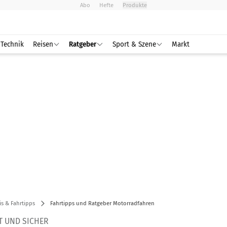
Abo
Hefte
Produkte
Technik
Reisen
Ratgeber
Sport & Szene
Markt
is & Fahrtipps
Fahrtipps und Ratgeber Motorradfahren
 UND SICHER