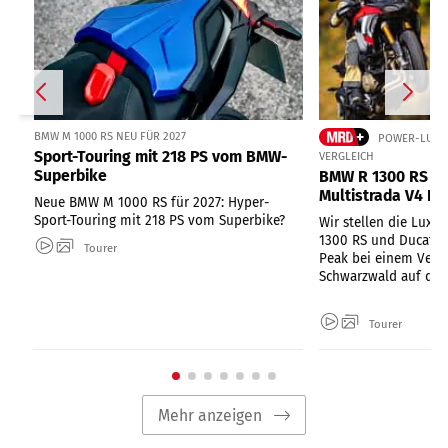
BMW M 1000 RS NEU FÜR 2027
POWER-LUXUS
Sport-Touring mit 218 PS vom BMW-
VERGLEICH
Superbike
BMW R 1300 RS un
Multistrada V4 Pi
Neue BMW M 1000 RS für 2027: Hyper-
Sport-Touring mit 218 PS vom Superbike?
Wir stellen die Luxu
1300 RS und Ducati M
Tourer
Peak bei einem Vergl
Schwarzwald auf die
Tourer
Mehr anzeigen