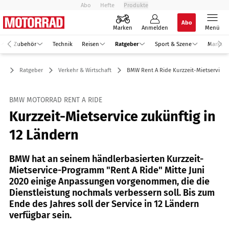
Abo
Hefte
Produkte
Abo
Marken
Anmelden
Menü
Zubehör
Technik
Reisen
Ratgeber
Sport & Szene
Markt
Ratgeber
Verkehr & Wirtschaft
BMW Rent A Ride Kurzzeit-Mietservice
BMW MOTORRAD RENT A RIDE
Kurzzeit-Mietservice zukünftig in
12 Ländern
BMW hat an seinem händlerbasierten Kurzzeit-
Mietservice-Programm "Rent A Ride" Mitte Juni
2020 einige Anpassungen vorgenommen, die die
Dienstleistung nochmals verbessern soll. Bis zum
Ende des Jahres soll der Service in 12 Ländern
verfügbar sein.