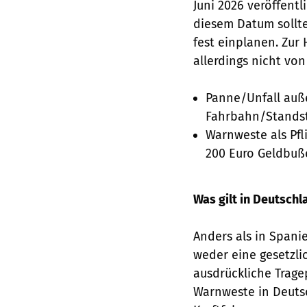
Juni 2026 veröffentl
diesem Datum sollt
fest einplanen. Zur
allerdings nicht von 
Panne/Unfall auß
Fahrbahn/Standst
Warnweste als Pfl
200 Euro Geldbuß
Was gilt in Deutsch
Anders als in Spani
weder eine gesetzli
ausdrückliche Tragep
Warnweste in Deutsc