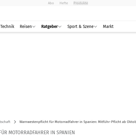
Abo
Hefte
Produkte
Technik
Reisen
Ratgeber
Sport & Szene
Markt
tschaft
Warnwestenpflicht für Motorradfahrer in Spanien: Mitführ-Pflicht ab Okto
FÜR MOTORRADFAHRER IN SPANIEN