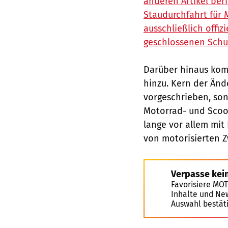
anderen Artikel beri
Staudurchfahrt für 
ausschließlich offi
geschlossenen Sch
Darüber hinaus kom
hinzu. Kern der Änd
vorgeschrieben, son
Motorrad- und Scoote
lange vor allem mit
von motorisierten Z
Verpasse kei
Favorisiere MO
Inhalte und Ne
Auswahl bestät