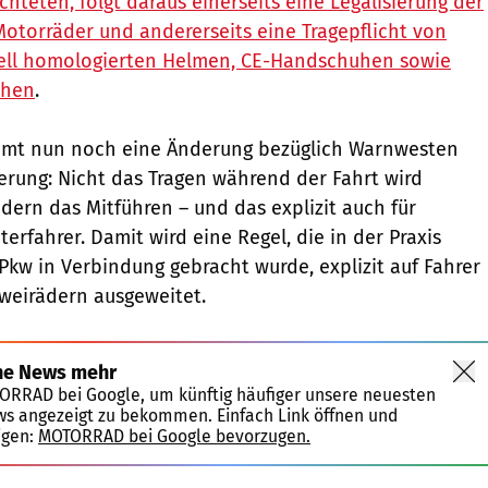
chteten, folgt daraus einerseits eine Legalisierung der
Motorräder und andererseits eine Tragepflicht von
ziell homologierten Helmen, CE-Handschuhen sowie
uhen
.
mt nun noch eine Änderung bezüglich Warnwesten
erung: Nicht das Tragen während der Fahrt wird
dern das Mitführen – und das explizit auch für
rfahrer. Damit wird eine Regel, die in der Praxis
 Pkw in Verbindung gebracht wurde, explizit auf Fahrer
weirädern ausgeweitet.
ne News mehr
TORRAD bei Google, um künftig häufiger unsere neuesten
ws angezeigt zu bekommen. Einfach Link öffnen und
igen:
MOTORRAD bei Google bevorzugen.