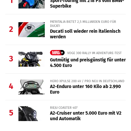
1
Sport-Touring mit 218 PS vom BMW-
Superbike
PATRITALIA BIETET 2,5 MILLIARDEN EURO FÜR
DUCATI
2
Ducati soll wieder rein italienisch
werden
VOGE 300 RALLY IM ADVENTURE-TEST
3
Gutmütig und preisgünstig für unter
4.500 Euro
HERO XPULSE 200 4V / PRO NEU IN DEUTSCHLAND
4
A2-Enduro unter 160 Kilo ab 2.990
Euro
RIEJU COASTER 407
5
A2-Cruiser unter 5.000 Euro mit V2
und Automatik