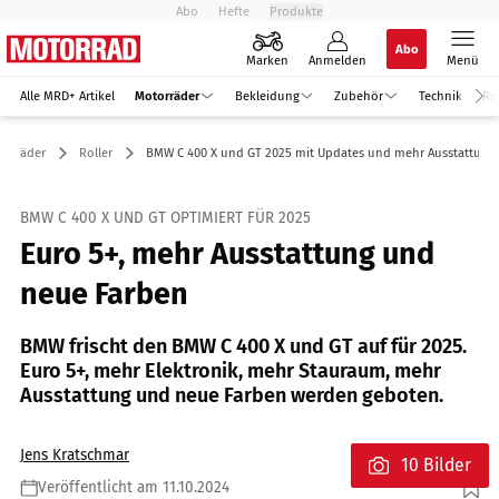
Abo
Hefte
Produkte
Abo
Marken
Anmelden
Menü
Alle MRD+ Artikel
Motorräder
Bekleidung
Zubehör
Technik
Re
torräder
Roller
BMW C 400 X und GT 2025 mit Updates und mehr Ausstattung
BMW C 400 X UND GT OPTIMIERT FÜR 2025
Euro 5+, mehr Ausstattung und
neue Farben
BMW frischt den BMW C 400 X und GT auf für 2025.
Euro 5+, mehr Elektronik, mehr Stauraum, mehr
Ausstattung und neue Farben werden geboten.
Jens Kratschmar
10 Bilder
Veröffentlicht am 11.10.2024