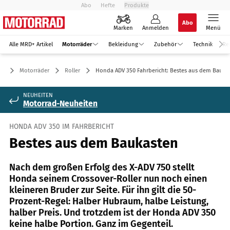
Abo
Hefte
Produkte
Abo
Marken
Anmelden
Menü
Alle MRD+ Artikel
Motorräder
Bekleidung
Zubehör
Technik
Re
Motorräder
Roller
Honda ADV 350 Fahrbericht: Bestes aus dem Bauka
NEUHEITEN
Motorrad-Neuheiten
HONDA ADV 350 IM FAHRBERICHT
Bestes aus dem Baukasten
Nach dem großen Erfolg des X-ADV 750 stellt
Honda seinem Crossover-Roller nun noch einen
kleineren Bruder zur Seite. Für ihn gilt die 50-
Prozent-Regel: Halber Hubraum, halbe Leistung,
halber Preis. Und trotzdem ist der Honda ADV 350
keine halbe Portion. Ganz im Gegenteil.