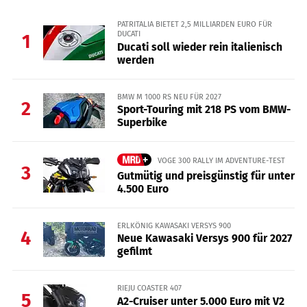
PATRITALIA BIETET 2,5 MILLIARDEN EURO FÜR
DUCATI
1
Ducati soll wieder rein italienisch
werden
BMW M 1000 RS NEU FÜR 2027
2
Sport-Touring mit 218 PS vom BMW-
Superbike
VOGE 300 RALLY IM ADVENTURE-TEST
3
Gutmütig und preisgünstig für unter
4.500 Euro
ERLKÖNIG KAWASAKI VERSYS 900
4
Neue Kawasaki Versys 900 für 2027
gefilmt
RIEJU COASTER 407
5
A2-Cruiser unter 5.000 Euro mit V2