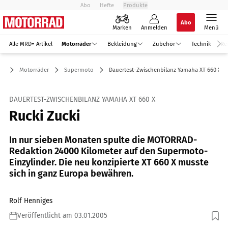
Abo
Hefte
Produkte
Abo
Marken
Anmelden
Menü
Alle MRD+ Artikel
Motorräder
Bekleidung
Zubehör
Technik
Re
Motorräder
Supermoto
Dauertest-Zwischenbilanz Yamaha XT 660 X
DAUERTEST-ZWISCHENBILANZ YAMAHA XT 660 X
Rucki Zucki
In nur sieben Monaten spulte die MOTORRAD-
Redaktion 24000 Kilometer auf den Supermoto-
Einzylinder. Die neu konzipierte XT 660 X musste
sich in ganz Europa bewähren.
Rolf Henniges
Veröffentlicht am 03.01.2005
Foto: Vetter