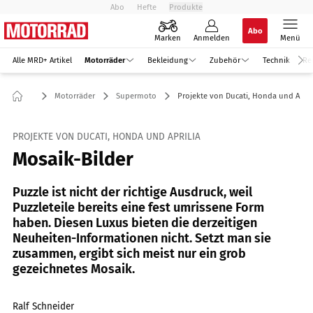
Abo
Hefte
Produkte
Abo
Marken
Anmelden
Menü
Alle MRD+ Artikel
Motorräder
Bekleidung
Zubehör
Technik
Re
Motorräder
Supermoto
Projekte von Ducati, Honda und April
PROJEKTE VON DUCATI, HONDA UND APRILIA
Mosaik-Bilder
Puzzle ist nicht der richtige Ausdruck, weil
Puzzleteile bereits eine fest umrissene Form
haben. Diesen Luxus bieten die derzeitigen
Neuheiten-Informationen nicht. Setzt man sie
zusammen, ergibt sich meist nur ein grob
gezeichnetes Mosaik.
Ralf Schneider