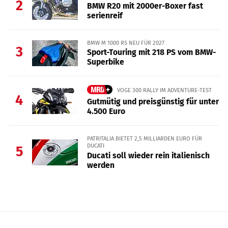
2
BMW R20 mit 2000er-Boxer fast
serienreif
BMW M 1000 RS NEU FÜR 2027
3
Sport-Touring mit 218 PS vom BMW-
Superbike
VOGE 300 RALLY IM ADVENTURE-TEST
4
Gutmütig und preisgünstig für unter
4.500 Euro
PATRITALIA BIETET 2,5 MILLIARDEN EURO FÜR
DUCATI
5
Ducati soll wieder rein italienisch
werden