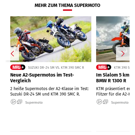
MEHR ZUM THEMA SUPERMOTO
SUZUKI DR-Z4 SM VS. KTM 390 SMC R
KTM 390 SMC 
Neue A2-Supermotos im Test-
Im Slalom 5 km/h 
Vergleich
BMW R 1300 R
2 heiße Supermotos der A2-Klasse im Test:
KTM präsentiert ers
Suzuki DR-Z4 SM und KTM 390 SMC R.
Flitzer für die A2-Kla
Supermoto
Supermoto