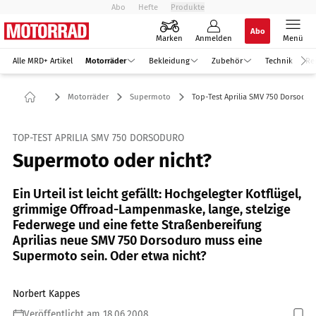
Abo
Hefte
Produkte
Abo
Marken
Anmelden
Menü
Alle MRD+ Artikel
Motorräder
Bekleidung
Zubehör
Technik
Re
Motorräder
Supermoto
Top-Test Aprilia SMV 750 Dorsodur
TOP-TEST APRILIA SMV 750 DORSODURO
Supermoto oder nicht?
Ein Urteil ist leicht gefällt: Hochgelegter Kotflügel,
grimmige Offroad-Lampenmaske, lange, stelzige
Federwege und eine fette Straßenbereifung 
Aprilias neue SMV 750 Dorsoduro muss eine
Supermoto sein. Oder etwa nicht?
Norbert Kappes
Veröffentlicht am 18.06.2008