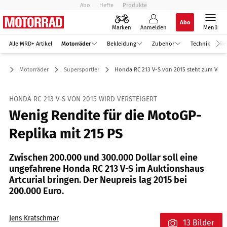
Abo
Hefte
Produkte
Abo
Marken
Anmelden
Menü
Alle MRD+ Artikel
Motorräder
Bekleidung
Zubehör
Technik
Re
Motorräder
Supersportler
Honda RC 213 V-S von 2015 steht zum Verk
HONDA RC 213 V-S VON 2015 WIRD VERSTEIGERT
Wenig Rendite für die MotoGP-
Replika mit 215 PS
Zwischen 200.000 und 300.000 Dollar soll eine
ungefahrene Honda RC 213 V-S im Auktionshaus
Artcurial bringen. Der Neupreis lag 2015 bei
200.000 Euro.
Jens Kratschmar
13 Bilder