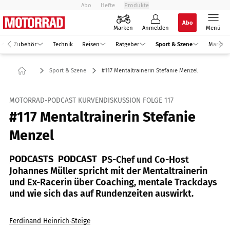
Abo
Hefte
Produkte
Abo
Marken
Anmelden
Menü
Zubehör
Technik
Reisen
Ratgeber
Sport & Szene
Markt
Sport & Szene
#117 Mentaltrainerin Stefanie Menzel
MOTORRAD-PODCAST KURVENDISKUSSION FOLGE 117
#117 Mentaltrainerin Stefanie
Menzel
PODCASTS
PODCAST
PS-Chef und Co-Host
Johannes Müller spricht mit der Mentaltrainerin
und Ex-Racerin über Coaching, mentale Trackdays
und wie sich das auf Rundenzeiten auswirkt.
Ferdinand Heinrich-Steige