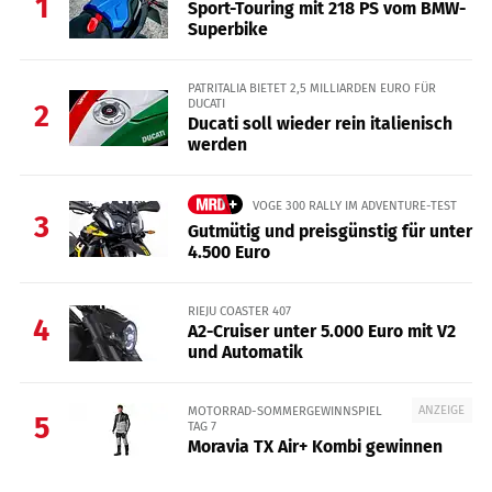
1
Sport-Touring mit 218 PS vom BMW-
Superbike
PATRITALIA BIETET 2,5 MILLIARDEN EURO FÜR
DUCATI
2
Ducati soll wieder rein italienisch
werden
VOGE 300 RALLY IM ADVENTURE-TEST
3
Gutmütig und preisgünstig für unter
4.500 Euro
RIEJU COASTER 407
4
A2-Cruiser unter 5.000 Euro mit V2
und Automatik
ANZEIGE
MOTORRAD-SOMMERGEWINNSPIEL
5
TAG 7
Moravia TX Air+ Kombi gewinnen