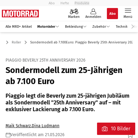
Abo
Hefte
Produkte
Abo
Marken
Anmelden
Menü
Alle MRD+ Artikel
Motorräder
Bekleidung
Zubehör
Technik
Re
er
Roller
Sondermodell ab 7.100Euro: Piaggio Beverly 25th Anniversary 2026
PIAGGIO BEVERLY 25TH ANNIVERSARY 2026
Sondermodell zum 25-Jährigen
ab 7.100 Euro
Piaggio legt die Beverly zum 25-jährigen Jubiläum
als Sondermodell "25th Anniversary" auf – mit
exklusiver Lackierung ab 7.100 Euro.
Maik Schwarz
,
Dina Ludmann
10 Bilder
Veröffentlicht am 21.05.2026