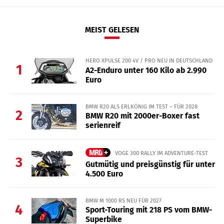
MEIST GELESEN
HERO XPULSE 200 4V / PRO NEU IN DEUTSCHLAND
1
A2-Enduro unter 160 Kilo ab 2.990
Euro
BMW R20 ALS ERLKÖNIG IM TEST – FÜR 2028
2
BMW R20 mit 2000er-Boxer fast
serienreif
VOGE 300 RALLY IM ADVENTURE-TEST
3
Gutmütig und preisgünstig für unter
4.500 Euro
BMW M 1000 RS NEU FÜR 2027
4
Sport-Touring mit 218 PS vom BMW-
Superbike