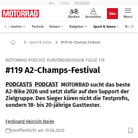
Abo
Hefte
Produkte
Abo
Marken
Anmelden
Menü
Zubehör
Technik
Reisen
Ratgeber
Sport & Szene
Markt
Sport & Szene
#119 A2-Champs-Festival
MOTORRAD-PODCAST KURVENDISKUSSION FOLGE 119
#119 A2-Champs-Festival
PODCASTS
PODCAST
MOTORRAD sucht das beste
A2-Bike 2026 und setzt dafür auf den Support der
Zielgruppe. Den Sieger küren nicht die Testprofis,
sondern 18- bis 20-jährige Gasttester.
Ferdinand Heinrich-Steige
Veröffentlicht am 19.06.2026
Foto: Jörg Künstle