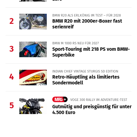
BMW R20 ALS ERLKÖNIG IM TEST – FÜR 2028
2
BMW R20 mit 2000er-Boxer fast
serienreif
BMW M 1000 RS NEU FÜR 2027
3
Sport-Touring mit 218 PS vom BMW-
Superbike
INDIAN CHIEF VINTAGE STURGIS SD EDITION
4
Retro-Häuptling als limitiertes
Sondermodell
VOGE 300 RALLY IM ADVENTURE-TEST
5
Gutmütig und preisgünstig für unter
4.500 Euro