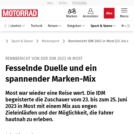
Abo
Hefte
Produkte
Abo
Marken
Anmelden
Menü
Zubehör
Technik
Reisen
Ratgeber
Sport & Szene
Markt
Sport & Szene
Motorsport
Rennbericht IDM 2023 in Most (23. bis zum 
RENNBERICHT VON DER IDM 2023 IN MOST
Fesselnde Duelle und ein
spannender Marken-Mix
Most war wieder eine Reise wert. Die IDM
begeisterte die Zuschauer vom 23. bis zum 25. Juni
2023 in Most mit einem Mix aus engen
Zieleinläufen und der Möglichkeit, die Fahrer
hautnah zu erleben.