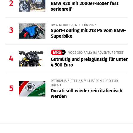
2
BMW R20 mit 2000er-Boxer fast
serienreif
BMW M 1000 RS NEU FÜR 2027
3
Sport-Touring mit 218 PS vom BMW-
Superbike
VOGE 300 RALLY IM ADVENTURE-TEST
4
Gutmütig und preisgünstig für unter
4.500 Euro
PATRITALIA BIETET 2,5 MILLIARDEN EURO FÜR
DUCATI
5
Ducati soll wieder rein italienisch
werden