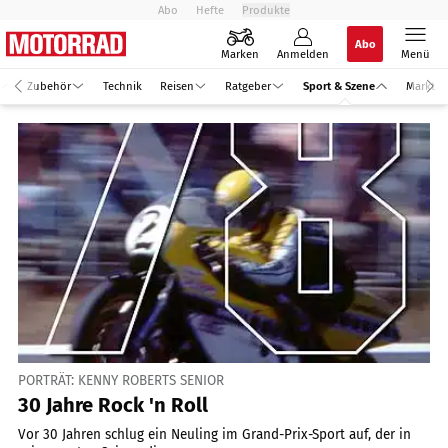
Abo
Hefte
Produkte
Abo
Marken
Anmelden
Menü
Zubehör
Technik
Reisen
Ratgeber
Sport & Szene
Markt
PORTRÄT: KENNY ROBERTS SENIOR
30 Jahre Rock 'n Roll
Vor 30 Jahren schlug ein Neuling im Grand-Prix-Sport auf, der in