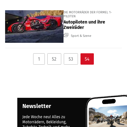
DIE MOTORRÄDER DER FORMEL 1-
PILOTEN
Autopiloten und ihre
Zweiräder
Sport & Szene
1
52
53
54
Newsletter
Jede Woche neu! Alles zu
Motorrädern, Bekleidung,