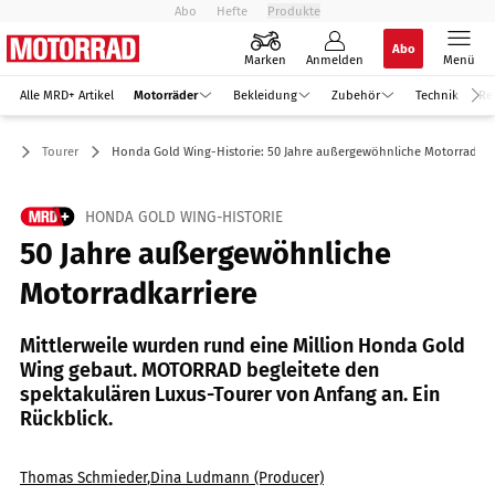
Abo
Hefte
Produkte
Abo
Marken
Anmelden
Menü
Alle MRD+ Artikel
Motorräder
Bekleidung
Zubehör
Technik
Re
er
Tourer
Honda Gold Wing-Historie: 50 Jahre außergewöhnliche Motorradkar
HONDA GOLD WING-HISTORIE
50 Jahre außergewöhnliche
Motorradkarriere
Mittlerweile wurden rund eine Million Honda Gold
Wing gebaut. MOTORRAD begleitete den
spektakulären Luxus-Tourer von Anfang an. Ein
Rückblick.
Thomas Schmieder
,
Dina Ludmann (Producer)