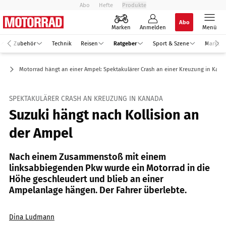
Abo
Hefte
Produkte
Abo
Marken
Anmelden
Menü
Zubehör
Technik
Reisen
Ratgeber
Sport & Szene
Markt
ft
Motorrad hängt an einer Ampel: Spektakulärer Crash an einer Kreuzung in Kan
SPEKTAKULÄRER CRASH AN KREUZUNG IN KANADA
Suzuki hängt nach Kollision an
der Ampel
Nach einem Zusammenstoß mit einem
linksabbiegenden Pkw wurde ein Motorrad in die
Höhe geschleudert und blieb an einer
Ampelanlage hängen. Der Fahrer überlebte.
Dina Ludmann